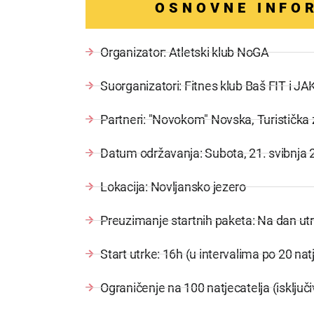
OSNOVNE INFO
Organizator: Atletski klub NoGA
Suorganizatori: Fitnes klub Baš FIT i J
Partneri: "Novokom" Novska, Turistička
Datum održavanja: Subota, 21. svibnja 
Lokacija: Novljansko jezero
Preuzimanje startnih paketa: Na dan ut
Start utrke: 16h (u intervalima po 20 nat
Ograničenje na 100 natjecatelja (isključ