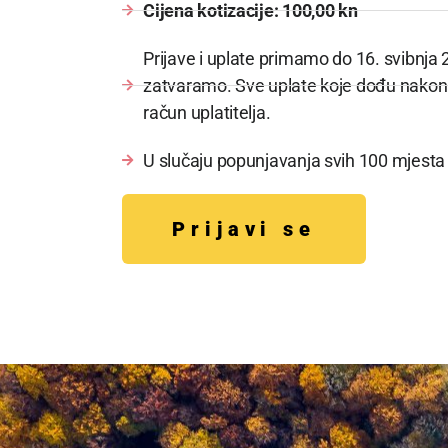
Cijena kotizacije: 100,00 kn
Prijave i uplate primamo do 16. svibnja 
zatvaramo. Sve uplate koje dođu nako
račun uplatitelja.
U slučaju popunjavanja svih 100 mjesta 
Prijavi se