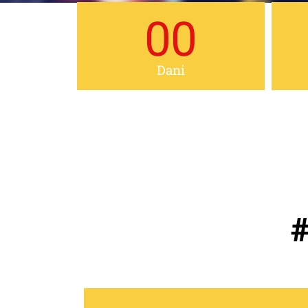
00
Dani
#