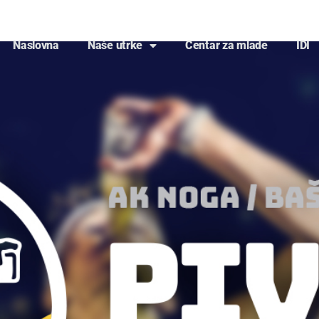
Naslovna
Naše utrke
Centar za mlade
IDI