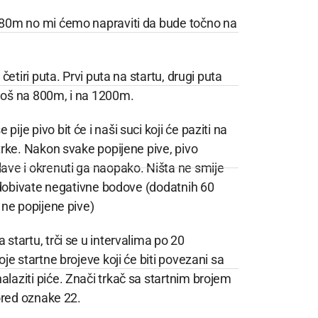
280m no mi ćemo napraviti da bude točno na
l četiri puta. Prvi puta na startu, drugi puta
još na 800m, i na 1200m.
ije pivo bit će i naši suci koji će paziti na
utrke. Nakon svake popijene pive, pivo
ave i okrenuti ga naopako. Ništa ne smije
i, dobivate negativne bodove (dodatnih 60
 ne popijene pive)
 startu, trči se u intervalima po 20
oje startne brojeve koji će biti povezani sa
laziti piće. Znači trkač sa startnim brojem
pored oznake 22.