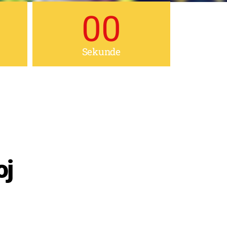
00
Sekunde
oj