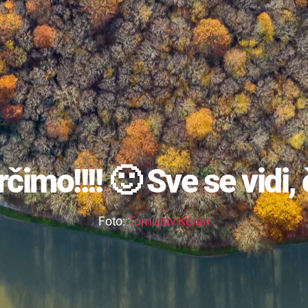
rčimo!!!! 🙂 Sve se vidi, 
Foto:
Tomislav Koran