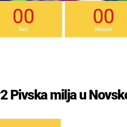
00
00
Sati
Minute
2 Pivska milja u Novsk