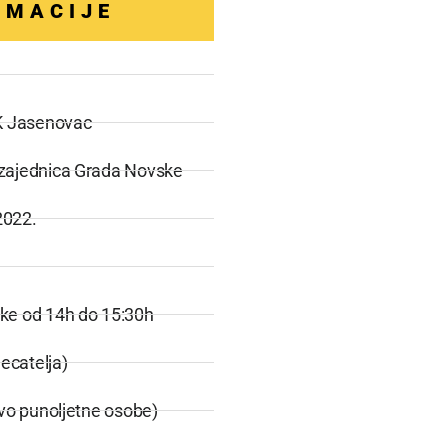
RMACIJE
AK Jasenovac
 zajednica Grada Novske
2022.
rke od 14h do 15:30h
jecatelja)
ivo punoljetne osobe)