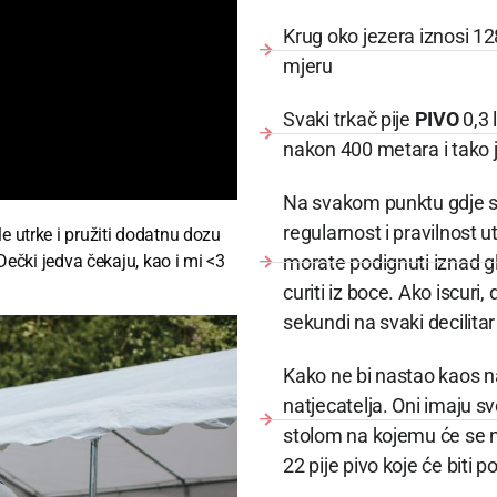
Krug oko jezera iznosi 1
mjeru
Svaki trkač pije
PIVO
0,3 
nakon 400 metara i tako 
Na svakom punktu gdje se p
regularnost i pravilnost 
 utrke i pružiti dodatnu dozu
morate podignuti iznad gl
 Dečki jedva čekaju, kao i mi <3
curiti iz boce. Ako iscur
sekundi na svaki decilitar
Kako ne bi nastao kaos na
natjecatelja. Oni imaju sv
stolom na kojemu će se na
22 pije pivo koje će biti 