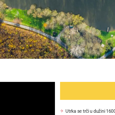
Utrka se trči u dužini 160