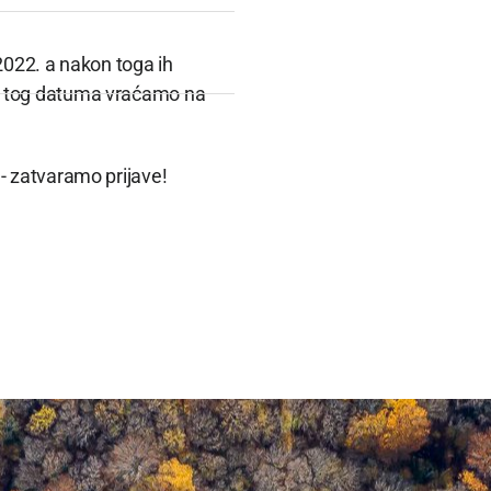
2022. a nakon toga ih
n tog datuma vraćamo na
- zatvaramo prijave!