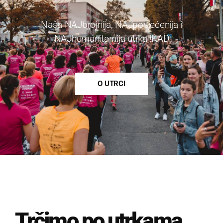
Naša NAJbrojnija, NAJposjećenija i
NAJhumanitarnija utrka !KAD
O UTRCI
Trčimo po utrkama