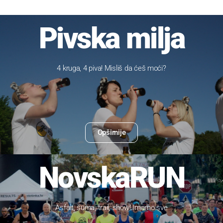
Pivska milja
4 kruga, 4 piva! Misliš da ćeš moći?
Opširnije
21.5.2022.
NovskaRUN
Asfalt, šuma, trail, show! Imamo sve