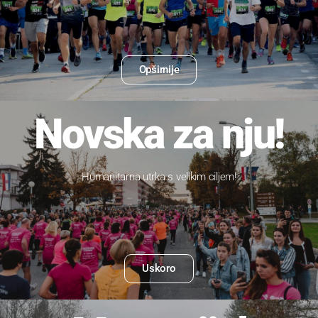
Opširnije
PRIJAVE U TIJE
Novska za nju!
Humanitarna utrka s velikim ciljem!
Uskoro