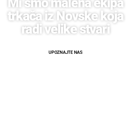
Mi smo malena ekipa
trkača iz Novske koja
radi velike stvari
UPOZNAJTE NAS