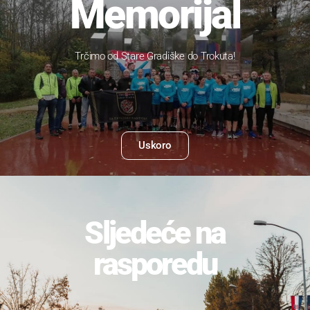
16.10.2022.
Memorijal
Trčimo od Stare Gradiške do Trokuta!
Uskoro
GOTOVO
Sljedeće na
rasporedu