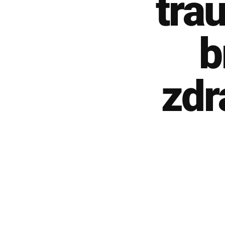
trau
b
zdr