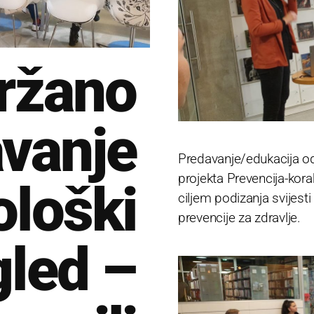
ržano
vanje
Predavanje/edukacija od
projekta Prevencija-kor
ološki
ciljem podizanja svijesti
prevencije za zdravlje.
gled –