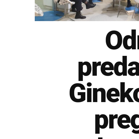
Od
preda
Ginek
pre