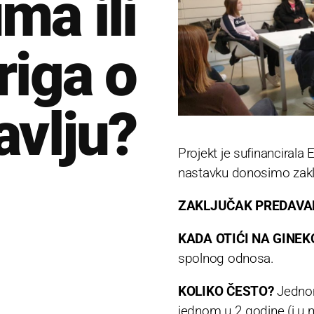
ma ili
riga o
avlju?
Projekt je sufinancirala
nastavku donosimo zakl
ZAKLJUČAK PREDAVA
KADA OTIĆI NA GINEK
spolnog odnosa.
KOLIKO ČESTO?
Jednom
jednom u 2 godine (i u 